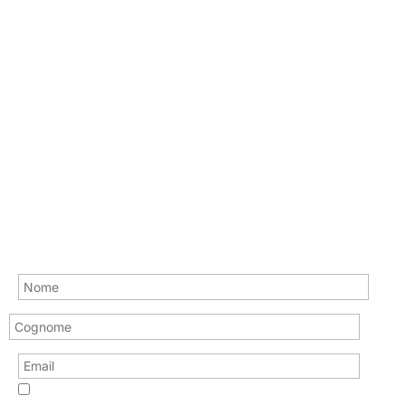
Tel: +39 0522.511018
Email: info@daripel.it
Via Bulgarelli, 8/B - 42124 RE - IT
SIGN UP FOR THE NEWSLETTER
Ho letto l’informativa sulla privacy e acconsento a