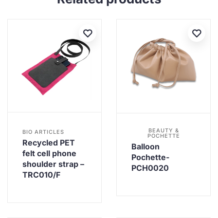
BEAUTY &
BIO ARTICLES
POCHETTE
Recycled PET
Balloon
felt cell phone
Pochette-
shoulder strap –
PCH0020
TRC010/F