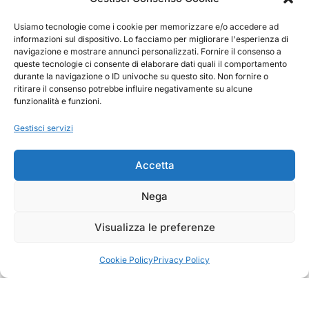
Via Bulgarelli, 8/B - 42124 RE - IT
Usiamo tecnologie come i cookie per memorizzare e/o accedere ad
informazioni sul dispositivo. Lo facciamo per migliorare l'esperienza di
navigazione e mostrare annunci personalizzati. Fornire il consenso a
queste tecnologie ci consente di elaborare dati quali il comportamento
durante la navigazione o ID univoche su questo sito. Non fornire o
ritirare il consenso potrebbe influire negativamente su alcune
REGISTRATI ALLA NEWSLETTER
funzionalità e funzioni.
Gestisci servizi
Accetta
Nega
Ho letto l’informativa sulla privacy e acconsento a
Visualizza le preferenze
ricevere informazioni commerciali.
Cookie Policy
Privacy Policy