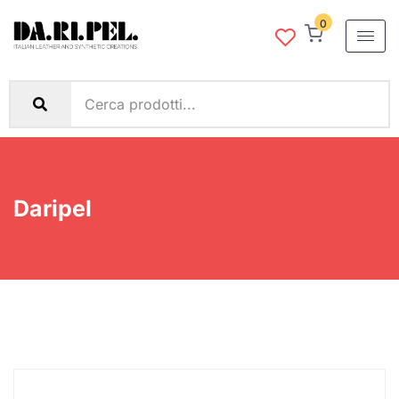
0
Daripel